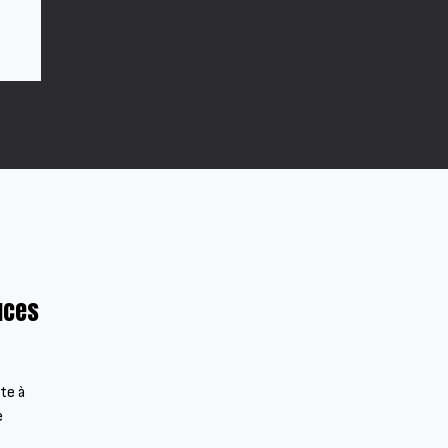
uces
te à
e