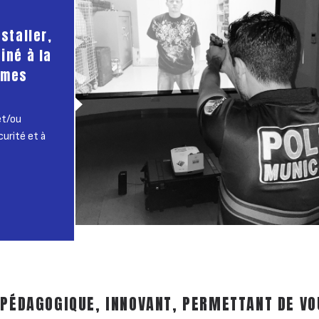
staller,
iné à la
rmes
et/ou
curité et à
 PÉDAGOGIQUE, INNOVANT, PERMETTANT DE VO